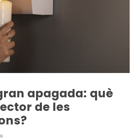
 gran apagada: què
ector de les
ons?
OG