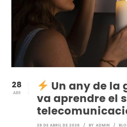
Un any de la
28
ABR
va aprendre el s
telecomunicaci
28 DE ABRIL DE 2026
BY
ADMIN
BL