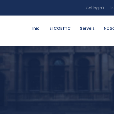
Col·legia’t
E
Inici
El COETTC
Serveis
Noti